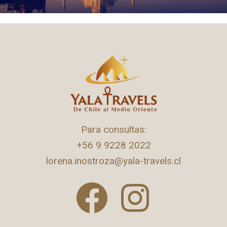
Para consultas:
+56 9 9228 2022
lorena.inostroza@yala-travels.cl
F
I
a
n