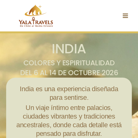
Ir
Main
al
Men
contenido
INDIA
COLORES Y ESPIRITUALIDAD
DEL 6 AL 14 DE OCTUBRE 2026
India
es una experiencia diseñada
para sentirse.
Un viaje íntimo entre palacios,
ciudades vibrantes y tradiciones
ancestrales, donde cada detalle está
pensado para disfrutar.